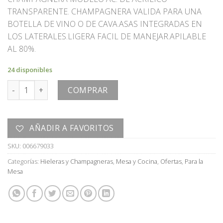
original
actual
TRANSPARENTE. CHAMPAGNERA VALIDA PARA UNA
era:
es:
BOTELLA DE VINO O DE CAVA.ASAS INTEGRADAS EN
U$S
U$S
LOS LATERALES.LIGERA FACIL DE MANEJAR.APILABLE
40,00.
20,00.
AL 80%.
24 disponibles
CHAMPAGNERA cantidad
COMPRAR
AÑADIR A FAVORITOS
SKU:
006679033
Categorías:
Hieleras y Champagneras
,
Mesa y Cocina
,
Ofertas
,
Para la
Mesa