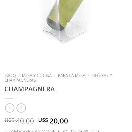
INICIO
/
MESA Y COCINA
/
PARA LA MESA
/
HIELERAS Y
CHAMPAGNERAS
CHAMPAGNERA
El
El
40,00
20,00
U$S
U$S
precio
precio
CHAMPAGNERA MODELO AC. DE ACRILICO