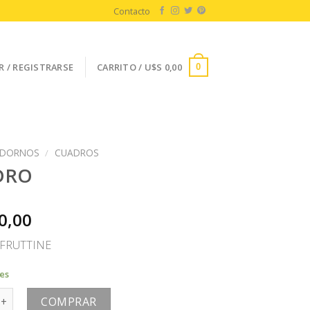
Contacto
R / REGISTRARSE
CARRITO /
U$S
0,00
0
DORNOS
/
CUADROS
DRO
0,00
FRUTTINE
les
antidad
COMPRAR