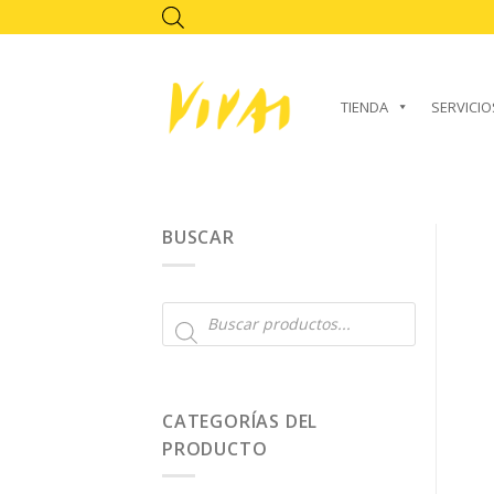
Skip
to
content
TIENDA
SERVICIO
BUSCAR
Búsqueda
de
productos
CATEGORÍAS DEL
PRODUCTO