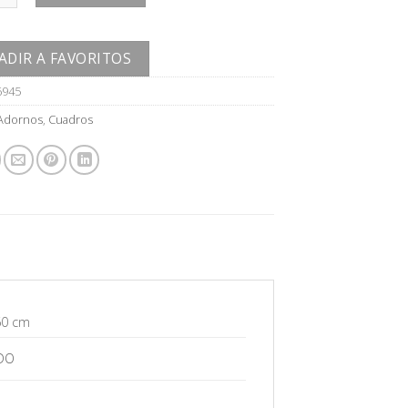
ADIR A FAVORITOS
6945
Adornos
,
Cuadros
60 cm
DO