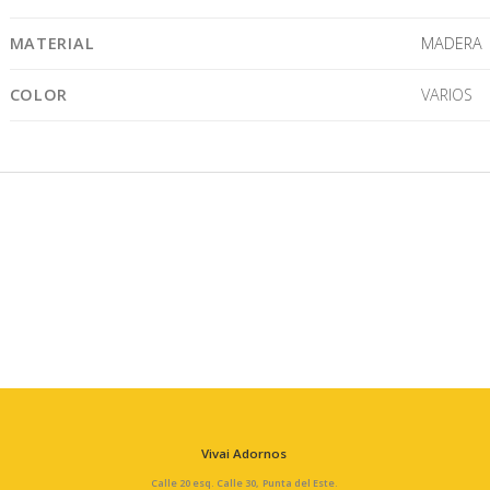
MATERIAL
MADERA
COLOR
VARIOS
Vivai Adornos
Calle 20 esq. Calle 30, Punta del Este.