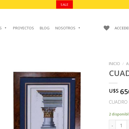
SALE
S
PROYECTOS
BLOG
NOSOTROS
ACCEDE
INICIO
/
A
CUA
65
U$S
AÑADIR A
FAVORITOS
CUADRO 
2 disponib
CUADRO c