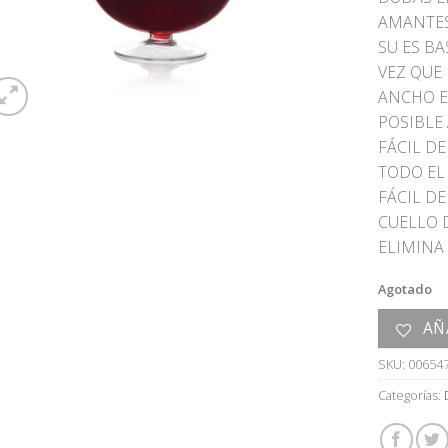
AMANTES
SU ES B
VEZ QUE
ANCHO E
POSIBLE 
FÁCIL DE
TODO EL 
FÁCIL DE
CUELLO 
ELIMINA
Agotado
AÑ
SKU:
00654
Categorías: