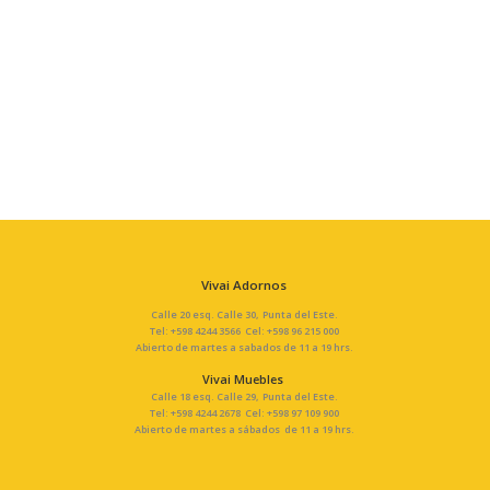
Vivai Adornos
Calle 20 esq. Calle 30, Punta del Este.
Tel: +598 4244 3566 Cel: +598 96 215 000
Abierto de martes a sabados de 11 a 19 hrs.
Vivai Muebles
Calle 18 esq. Calle 29, Punta del Este.
Tel: +598 4244 2678 Cel: +598 97 109 900
Abierto de martes a sábados de 11 a 19 hrs.