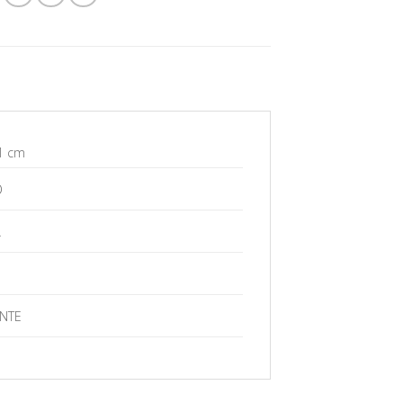
1 cm
O
A
NTE