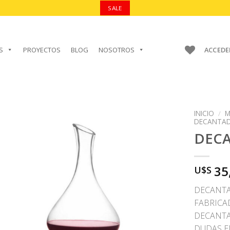
SALE
S
PROYECTOS
BLOG
NOSOTROS
ACCEDE
INICIO
/
M
DECANTA
DEC
AÑADIR A
35
U$S
FAVORITOS
DECANTA
FABRICA
DECANTA
DUDAS E