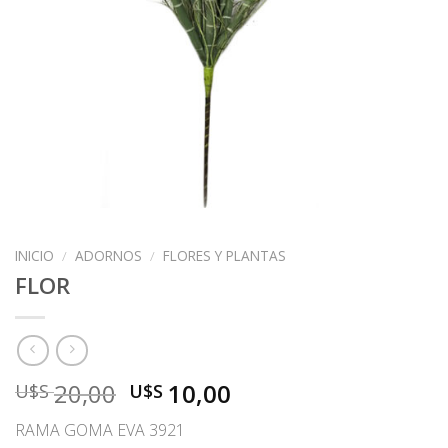
INICIO
/
ADORNOS
/
FLORES Y PLANTAS
FLOR
El
El
20,00
10,00
U$S
U$S
precio
precio
RAMA GOMA EVA 3921
original
actual