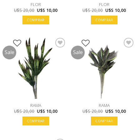
FLOR
FLOR
El
El
El
El
U$S
20,00
U$S
10,00
U$S
20,00
U$S
10,00
precio
precio
precio
precio
original
actual
original
actual
COMPRAR
COMPRAR
era:
es:
era:
es:
U$S
U$S
U$S
U$S
20,00.
10,00.
20,00.
10,00.
Sale
Sale
RAMA
RAMA
El
El
El
El
U$S
20,00
U$S
10,00
U$S
20,00
U$S
10,00
precio
precio
precio
precio
original
actual
original
actual
COMPRAR
COMPRAR
era:
es:
era:
es:
U$S
U$S
U$S
U$S
20,00.
10,00.
20,00.
10,00.