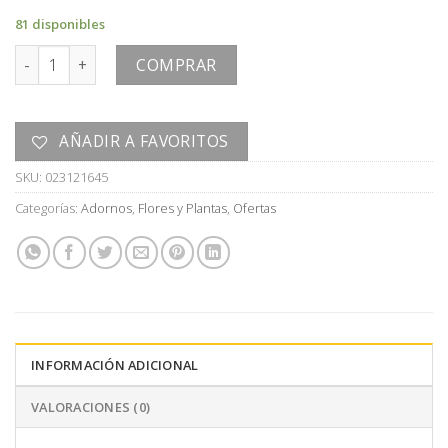
era:
es:
81 disponibles
U$S
U$S
FLOR cantidad
20,00.
10,00.
COMPRAR
AÑADIR A FAVORITOS
SKU:
023121645
Categorías:
Adornos
,
Flores y Plantas
,
Ofertas
INFORMACIÓN ADICIONAL
VALORACIONES (0)