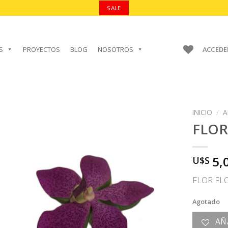
SALE
S
PROYECTOS
BLOG
NOSOTROS
ACCEDE
INICIO
/
A
FLOR
5,
U$S
AÑADIR A
FAVORITOS
FLOR FL
Agotado
AÑ