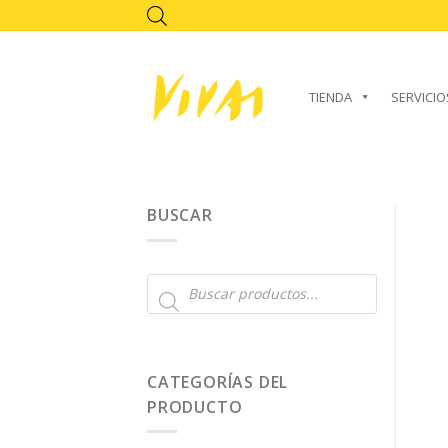
Skip
to
content
TIENDA
SERVICIO
BUSCAR
Búsqueda
de
productos
CATEGORÍAS DEL
PRODUCTO