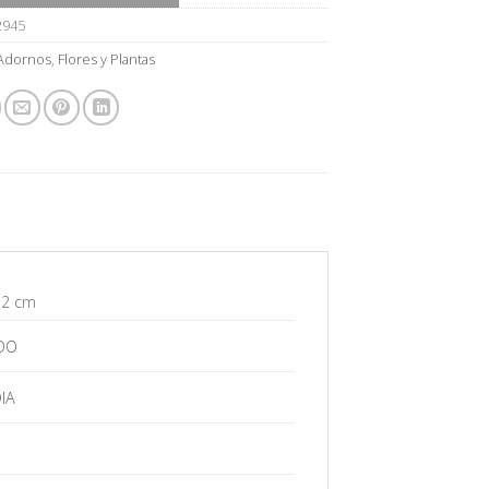
2945
Adornos
,
Flores y Plantas
 2 cm
DO
IA