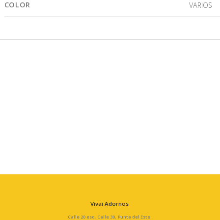
COLOR
VARIOS
Vivai Adornos
Calle 20 esq. Calle 30, Punta del Este.