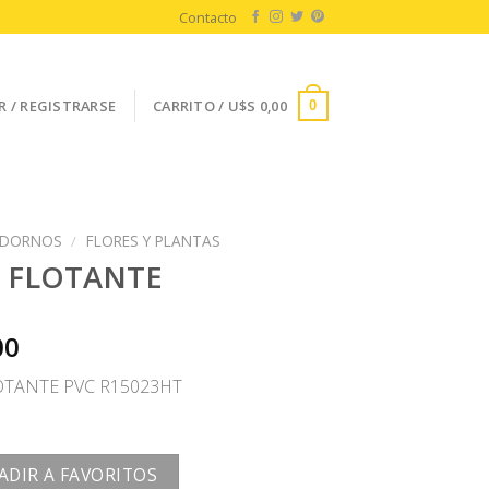
Contacto
R / REGISTRARSE
CARRITO /
U$S
0,00
0
DORNOS
/
FLORES Y PLANTAS
 FLOTANTE
00
OTANTE PVC R15023HT
ADIR A FAVORITOS