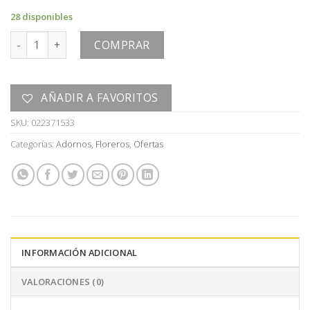
era:
es:
28 disponibles
U$S
U$S
FLORERO cantidad
40,00.
20,00.
COMPRAR
AÑADIR A FAVORITOS
SKU:
022371533
Categorías:
Adornos
,
Floreros
,
Ofertas
INFORMACIÓN ADICIONAL
VALORACIONES (0)