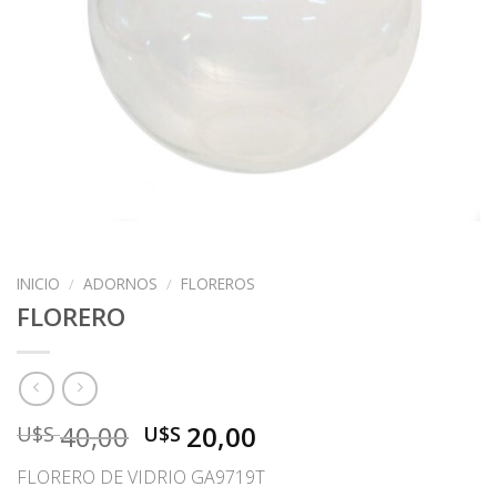
INICIO
/
ADORNOS
/
FLOREROS
FLORERO
El
El
40,00
20,00
U$S
U$S
precio
precio
FLORERO DE VIDRIO GA9719T
original
actual