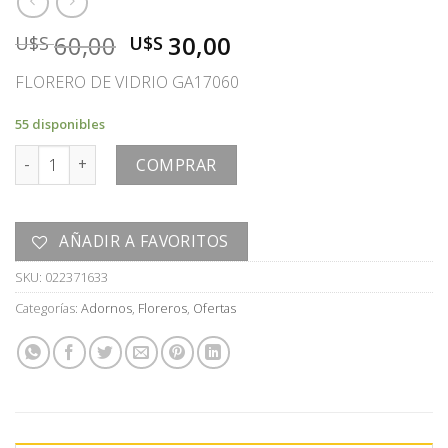
El
El
60,00
30,00
U$S
U$S
precio
precio
FLORERO DE VIDRIO GA17060
original
actual
era:
es:
55 disponibles
U$S
U$S
FLORERO cantidad
60,00.
30,00.
COMPRAR
AÑADIR A FAVORITOS
SKU:
022371633
Categorías:
Adornos
,
Floreros
,
Ofertas