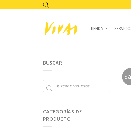
Skip
to
content
TIENDA
SERVICIO
BUSCAR
Sa
Búsqueda
de
productos
CATEGORÍAS DEL
PRODUCTO