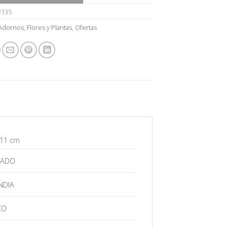
2135
Adornos
,
Flores y Plantas
,
Ofertas
 11 cm
TADO
NDIA
CO