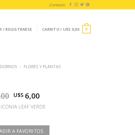
Contacto
R / REGISTRARSE
CARRITO /
U$S
0,00
0
DORNOS
/
FLORES Y PLANTAS
A
El
El
,00
6,00
U$S
precio
precio
LICONIA LEAF VERDE
original
actual
era:
es:
U$S
U$S
12,00.
6,00.
ADIR A FAVORITOS