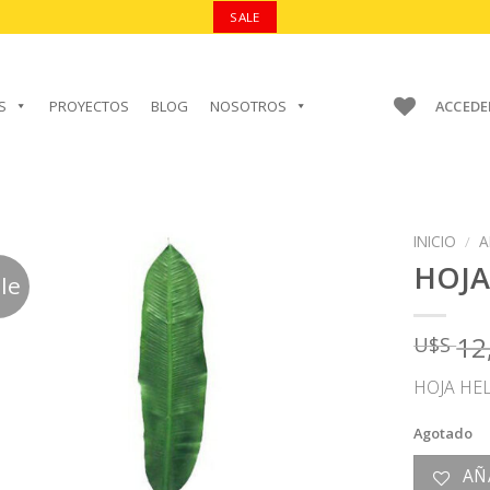
SALE
S
PROYECTOS
BLOG
NOSOTROS
ACCEDE
INICIO
/
A
HOJ
le
12
U$S
AÑADIR A
FAVORITOS
HOJA HE
Agotado
AÑ