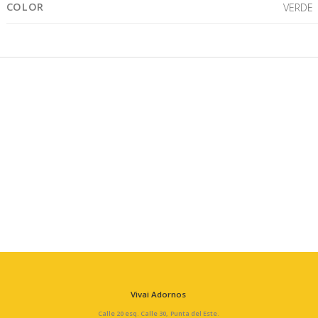
COLOR
VERDE
Vivai Adornos
Calle 20 esq. Calle 30, Punta del Este.