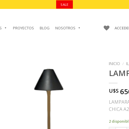
SALE
S
PROYECTOS
BLOG
NOSOTROS
ACCEDE
INICIO
/
I
LAM
65
U$S
AÑADIR A
FAVORITOS
LAMPARA
CHICA A
2 disponib