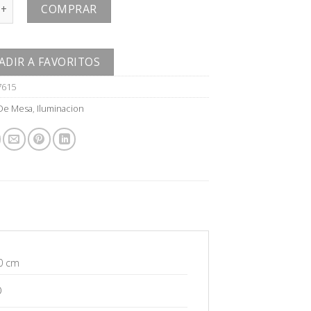
cantidad
COMPRAR
ADIR A FAVORITOS
7615
De Mesa
,
Iluminacion
0 cm
O