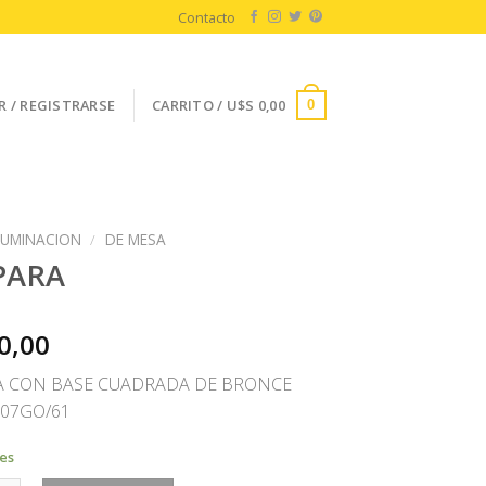
Contacto
R / REGISTRARSE
CARRITO /
U$S
0,00
0
LUMINACION
/
DE MESA
PARA
0,00
 CON BASE CUADRADA DE BRONCE
207GO/61
les