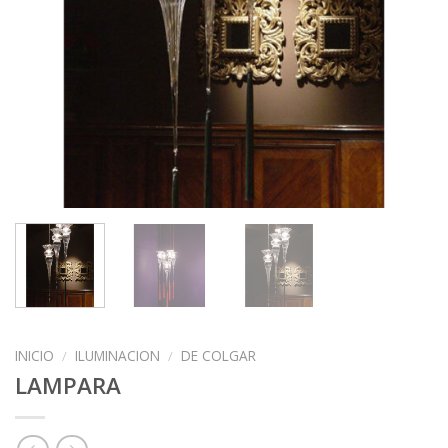
INICIO
/
ILUMINACION
/
DE COLGAR
LAMPARA