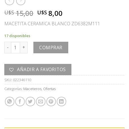
El
El
15,00
8,00
U$S
U$S
precio
precio
MACETITA CERAMICA BLANCO ZD6382M111
original
actual
era:
es:
17 disponibles
U$S
U$S
MACETERO cantidad
15,00.
8,00.
COMPRAR
AÑADIR A FAVORITOS
SKU:
022346110
Categorías:
Maceteros
,
Ofertas