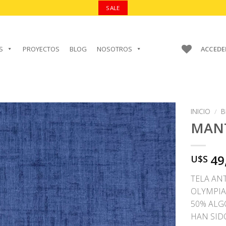
SALE
S
PROYECTOS
BLOG
NOSOTROS
ACCEDE
INICIO
/
B
MAN
49
U$S
AÑADIR A
FAVORITOS
TELA AN
OLYMPIA 
50% ALG
HAN SID