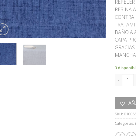
REPELER
RESINA A
CONTRA 
TRATAMI
BAÑO A 
CAPA PR
GRACIAS 
MANCHAS
3 disponib
MANTEL c
AÑ
SKU:
01006
Categorías: