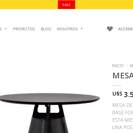
SALE
S
PROYECTOS
BLOG
NOSOTROS
ACCEDE
INICIO
/
M
MES
3.
U$S
AÑADIR A
FAVORITOS
MESA DE
BASE FO
ESTA ME
UNA POS