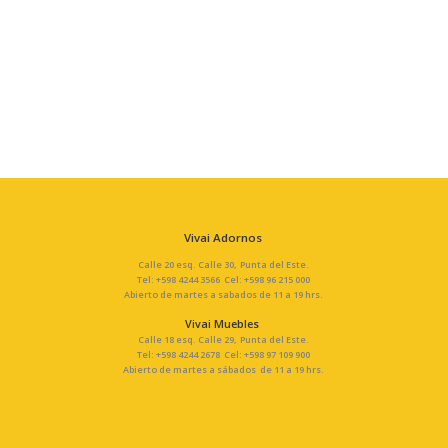
Vivai Adornos
Calle 20 esq. Calle 30, Punta del Este.
Tel: +598 4244 3566 Cel: +598 96 215 000
Abierto de martes a sabados de 11 a 19 hrs.
Vivai Muebles
Calle 18 esq. Calle 29, Punta del Este.
Tel: +598 4244 2678 Cel: +598 97 109 900
Abierto de martes a sábados de 11 a 19 hrs.