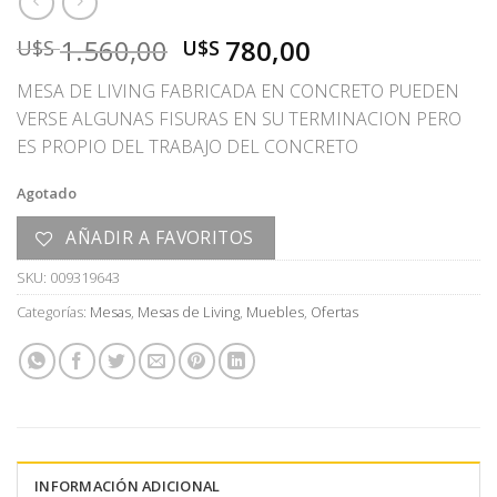
El
El
1.560,00
780,00
U$S
U$S
precio
precio
MESA DE LIVING FABRICADA EN CONCRETO PUEDEN
original
actual
VERSE ALGUNAS FISURAS EN SU TERMINACION PERO
era:
es:
ES PROPIO DEL TRABAJO DEL CONCRETO
U$S
U$S
1.560,00.
780,00.
Agotado
AÑADIR A FAVORITOS
SKU:
009319643
Categorías:
Mesas
,
Mesas de Living
,
Muebles
,
Ofertas
INFORMACIÓN ADICIONAL