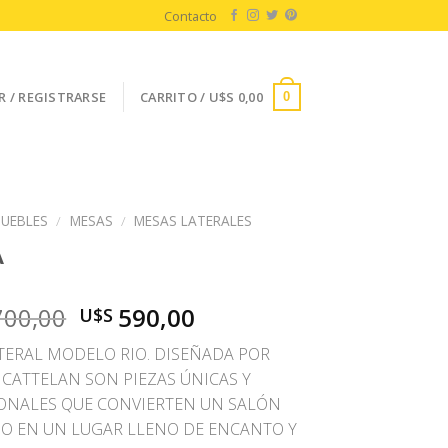
Contacto
R / REGISTRARSE
CARRITO /
U$S
0,00
0
UEBLES
/
MESAS
/
MESAS LATERALES
A
El
El
700,00
590,00
U$S
precio
precio
TERAL MODELO RIO. DISEÑADA POR
original
actual
 CATTELAN SON PIEZAS ÚNICAS Y
era:
es:
ONALES QUE CONVIERTEN UN SALÓN
U$S
U$S
 EN UN LUGAR LLENO DE ENCANTO Y
1.700,00.
590,00.