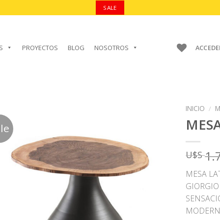
SALE
S
PROYECTOS
BLOG
NOSOTROS
ACCEDE
INICIO
/
M
MES
le
1.
U$S
AÑADIR A
FAVORITOS
MESA LA
GIORGIO
SENSACI
MODERNO