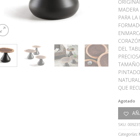
ORIGINA
MADERA 
PARA LA
FORMADO
ENMARCA
CORAZÓN
DEL TAB
PRECIOSA
TAMAÑO.
PINTADO
NATURA
QUE REC
Agotado
AÑ
SKU:
00923
Categorías: