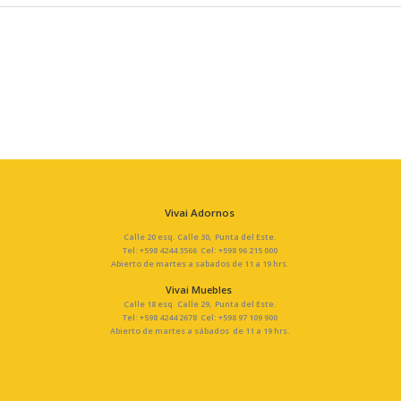
Vivai Adornos
Calle 20 esq. Calle 30, Punta del Este.
Tel: +598 4244 3566 Cel: +598 96 215 000
Abierto de martes a sabados de 11 a 19 hrs.
Vivai Muebles
Calle 18 esq. Calle 29, Punta del Este.
Tel: +598 4244 2678 Cel: +598 97 109 900
Abierto de martes a sábados de 11 a 19 hrs.