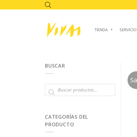
Skip
to
content
TIENDA
SERVICIO
BUSCAR
Sa
Búsqueda
de
productos
CATEGORÍAS DEL
PRODUCTO