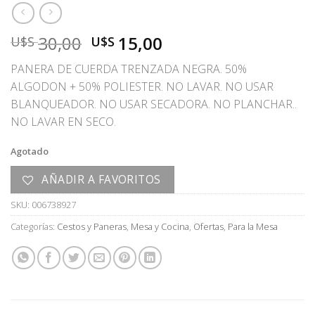
El
El
30,00
15,00
U$S
U$S
precio
precio
PANERA DE CUERDA TRENZADA NEGRA. 50%
original
actual
ALGODON + 50% POLIESTER. NO LAVAR. NO USAR
era:
es:
BLANQUEADOR. NO USAR SECADORA. NO PLANCHAR..
U$S
U$S
NO LAVAR EN SECO.
30,00.
15,00.
Agotado
AÑADIR A FAVORITOS
SKU:
006738927
Categorías:
Cestos y Paneras
,
Mesa y Cocina
,
Ofertas
,
Para la Mesa