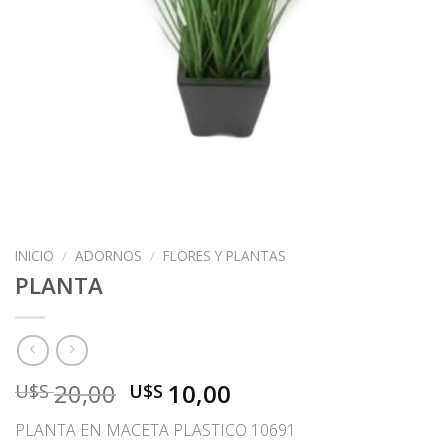
INICIO
/
ADORNOS
/
FLORES Y PLANTAS
PLANTA
El
El
20,00
10,00
U$S
U$S
precio
precio
PLANTA EN MACETA PLASTICO 10691
original
actual