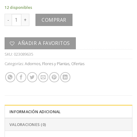
era:
es:
12 disponibles
U$S
U$S
PLANTA cantidad
20,00.
10,00.
COMPRAR
AÑADIR A FAVORITOS
SKU:
023089635
Categorías:
Adornos
,
Flores y Plantas
,
Ofertas
INFORMACIÓN ADICIONAL
VALORACIONES (0)