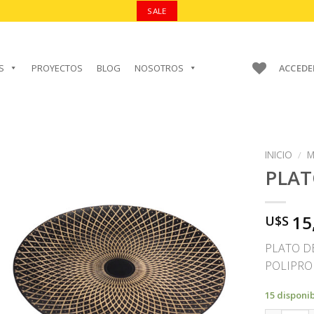
SALE
S
PROYECTOS
BLOG
NOSOTROS
ACCEDE
INICIO
/
M
PLA
15
U$S
AÑADIR A
FAVORITOS
PLATO D
POLIPRO
15 disponi