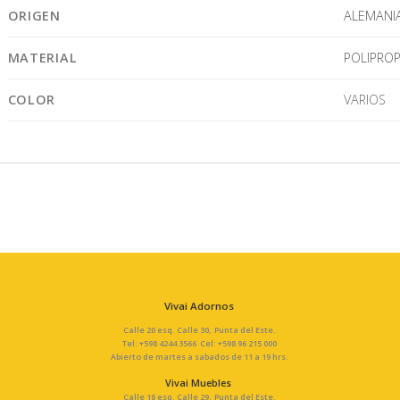
ORIGEN
ALEMANI
MATERIAL
POLIPROP
COLOR
VARIOS
Vivai Adornos
Calle 20 esq. Calle 30, Punta del Este.
Tel: +598 4244 3566 Cel: +598 96 215 000
Abierto de martes a sabados de 11 a 19 hrs.
Vivai Muebles
Calle 18 esq. Calle 29, Punta del Este.