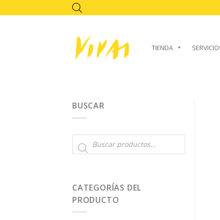
Skip
to
content
TIENDA
SERVICIO
BUSCAR
Búsqueda
de
productos
CATEGORÍAS DEL
PRODUCTO