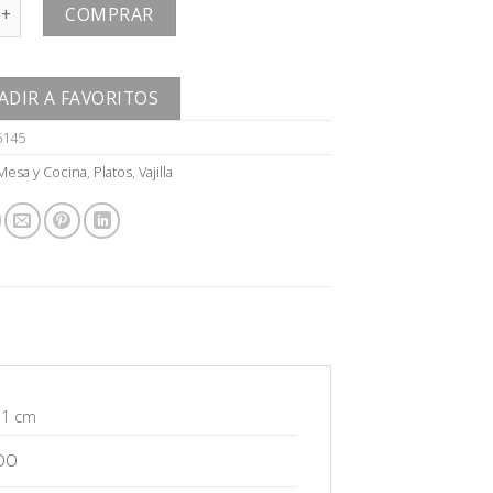
ntidad
COMPRAR
ADIR A FAVORITOS
6145
Mesa y Cocina
,
Platos
,
Vajilla
 1 cm
DO