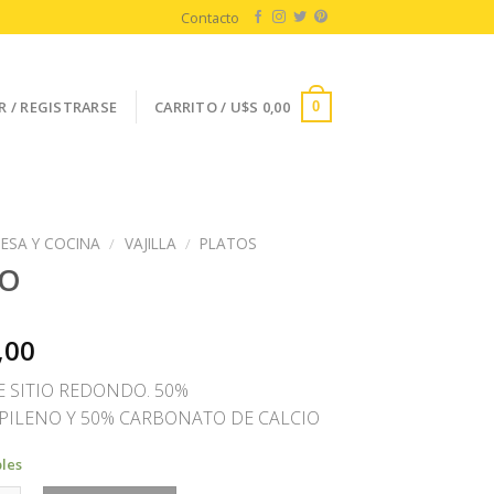
Contacto
R / REGISTRARSE
CARRITO /
U$S
0,00
0
ESA Y COCINA
/
VAJILLA
/
PLATOS
TO
,00
E SITIO REDONDO. 50%
PILENO Y 50% CARBONATO DE CALCIO
bles