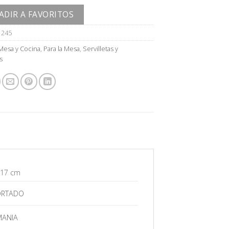
ADIR A FAVORITOS
1245
Mesa y Cocina
,
Para la Mesa
,
Servilletas y
s
 17 cm
ORTADO
MANIA