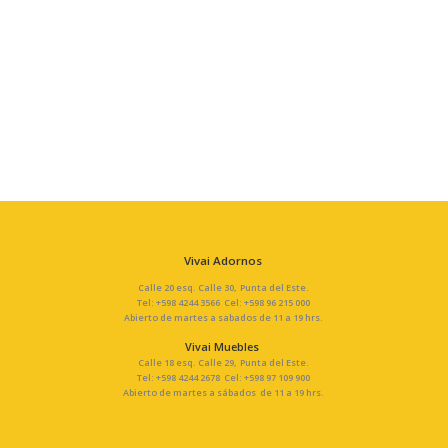
Vivai Adornos
Calle 20 esq. Calle 30, Punta del Este.
Tel: +598 4244 3566 Cel: +598 96 215 000
Abierto de martes a sabados de 11 a 19 hrs.
Vivai Muebles
Calle 18 esq. Calle 29, Punta del Este.
Tel: +598 4244 2678 Cel: +598 97 109 900
Abierto de martes a sábados de 11 a 19 hrs.