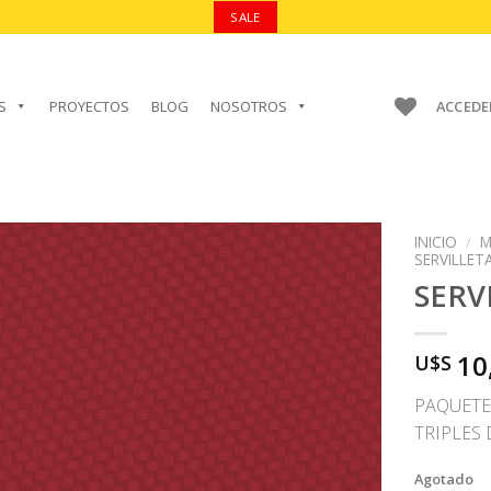
SALE
S
PROYECTOS
BLOG
NOSOTROS
ACCEDE
INICIO
/
M
SERVILLET
SERV
AÑADIR A
10
U$S
FAVORITOS
PAQUETE
TRIPLES 
Agotado