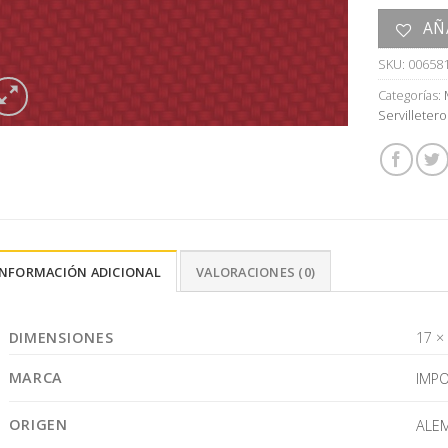
AÑ
SKU:
00658
Categorías:
Servilletero
INFORMACIÓN ADICIONAL
VALORACIONES (0)
DIMENSIONES
17 ×
MARCA
IMP
ORIGEN
ALE