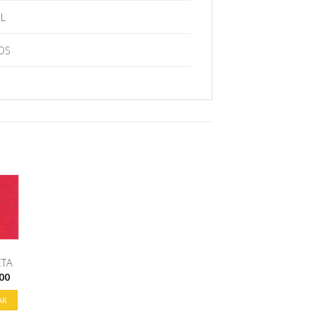
L
OS
ETA
00
AR