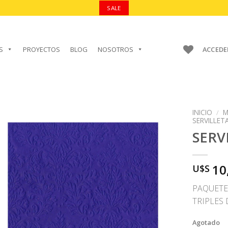
SALE
S
PROYECTOS
BLOG
NOSOTROS
ACCEDE
INICIO
/
M
SERVILLET
SERV
AÑADIR A
10
U$S
FAVORITOS
PAQUETE
TRIPLES 
Agotado