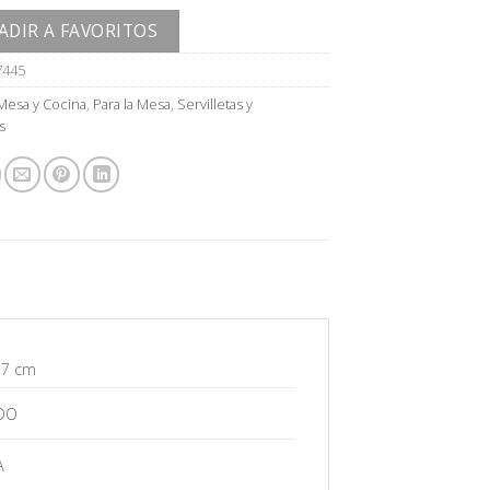
ADIR A FAVORITOS
7445
Mesa y Cocina
,
Para la Mesa
,
Servilletas y
s
17 cm
DO
A