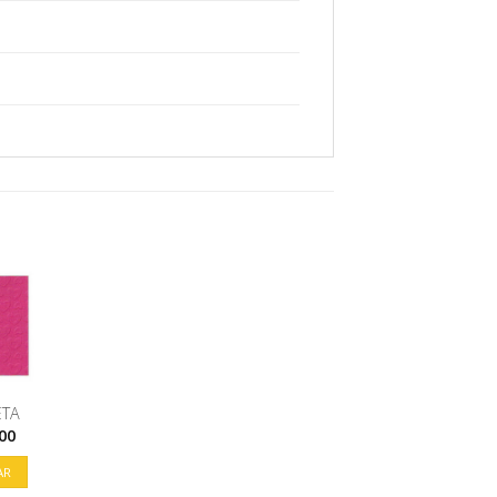
ETA
00
AR