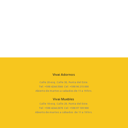
Vivai Adornos
Calle 20 esq. Calle 30, Punta del Este.
Tel: +598 4244 3566 Cel: +598 96 215 000
Abierto de martes a sabados de 11 a 19 hrs.
Vivai Muebles
Calle 18 esq. Calle 29, Punta del Este.
Tel: +598 4244 2678 Cel: +598 97 109 900
Abierto de martes a sábados de 11 a 19 hrs.