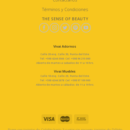
Términos y Condiciones
THE SENSE OF BEAUTY
Vivai Adornos
Calle 20 esq. Calle 30, Punta del Este.
Tel: +598 4244 3566 Cel: +598 96 215 000
Abierto de martes a sabados de 11 a 19 hrs.
Vivai Muebles
Calle 18 esq. Calle 29, Punta del Este.
Tel: +598 4244 2678 Cel: +598 97 109 900
Abierto de martes a sábados de 11 a 19 hrs.
Pagos con tarjetas de Crédito hasta 3 cuotas sin recargo, tarjetas de Débito