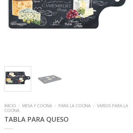
INICIO
/
MESA Y COCINA
/
PARA LA COCINA
/
VARIOS PARA LA
COCINA
TABLA PARA QUESO