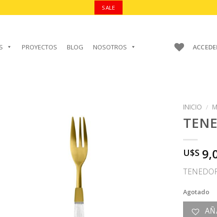
SALE
S
PROYECTOS
BLOG
NOSOTROS
ACCEDE
INICIO
/
M
TEN
9,
U$S
AÑADIR A
FAVORITOS
TENEDO
Agotado
AÑ