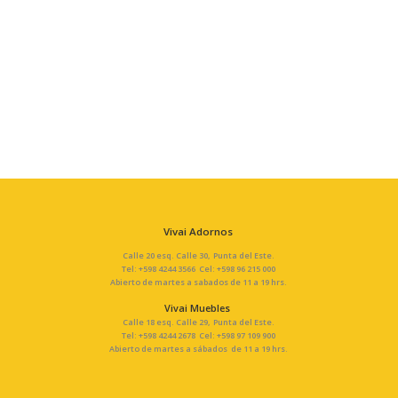
Vivai Adornos
Calle 20 esq. Calle 30, Punta del Este.
Tel: +598 4244 3566 Cel: +598 96 215 000
Abierto de martes a sabados de 11 a 19 hrs.
Vivai Muebles
Calle 18 esq. Calle 29, Punta del Este.
Tel: +598 4244 2678 Cel: +598 97 109 900
Abierto de martes a sábados de 11 a 19 hrs.