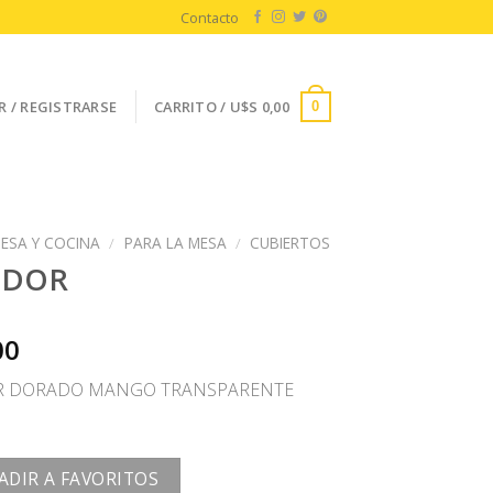
Contacto
R / REGISTRARSE
CARRITO /
U$S
0,00
0
ESA Y COCINA
/
PARA LA MESA
/
CUBIERTOS
EDOR
00
R DORADO MANGO TRANSPARENTE
ADIR A FAVORITOS