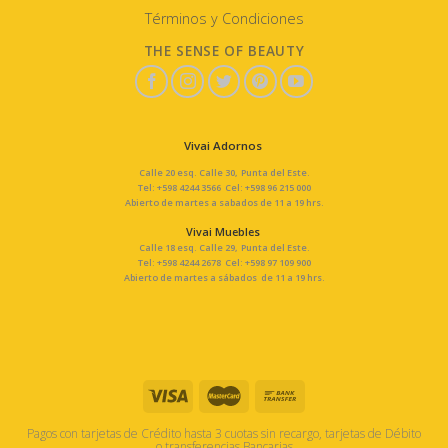
Términos y Condiciones
THE SENSE OF BEAUTY
Vivai Adornos
Calle 20 esq. Calle 30, Punta del Este.
Tel: +598 4244 3566 Cel: +598 96 215 000
Abierto de martes a sabados de 11 a 19 hrs.
Vivai Muebles
Calle 18 esq. Calle 29, Punta del Este.
Tel: +598 4244 2678 Cel: +598 97 109 900
Abierto de martes a sábados de 11 a 19 hrs.
Pagos con tarjetas de Crédito hasta 3 cuotas sin recargo, tarjetas de Débito
o transferencias Bancarias