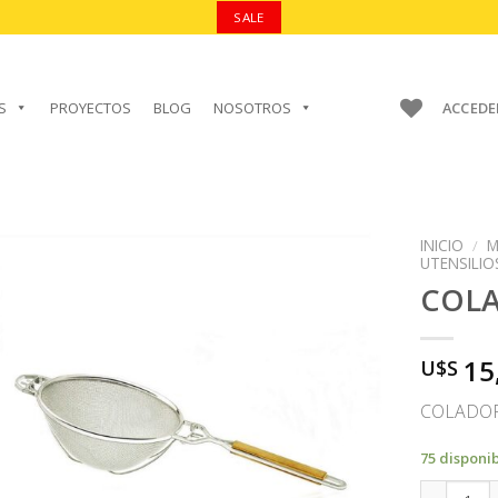
SALE
S
PROYECTOS
BLOG
NOSOTROS
ACCEDE
INICIO
/
M
UTENSILIO
COL
AÑADIR A
15
U$S
FAVORITOS
COLADOR
75 disponi
COLADOR 