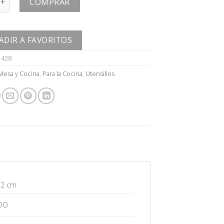
COMPRAR
ADIR A FAVORITOS
1428
Mesa y Cocina
,
Para la Cocina
,
Utensilios
 2 cm
DO