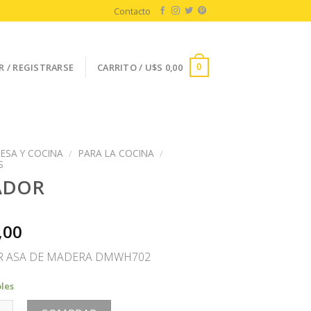
Contacto
R / REGISTRARSE
CARRITO /
U$S
0,00
0
ESA Y COCINA
/
PARA LA COCINA
/
S
ADOR
,00
 ASA DE MADERA DMWH702
bles
cantidad