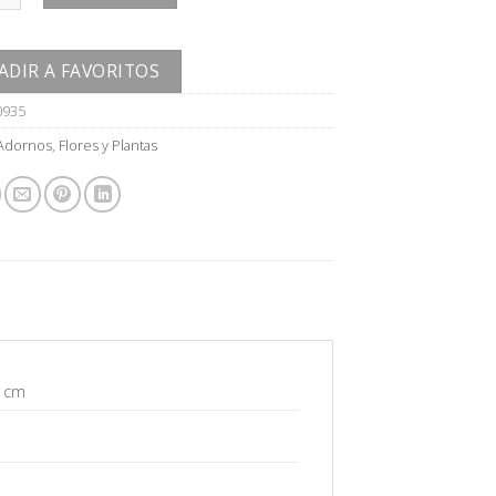
ADIR A FAVORITOS
0935
Adornos
,
Flores y Plantas
2 cm