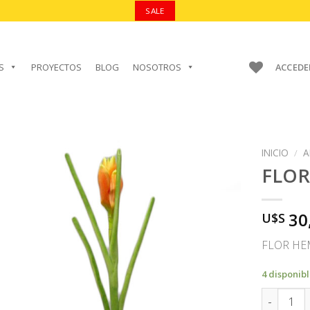
SALE
S
PROYECTOS
BLOG
NOSOTROS
ACCEDE
INICIO
/
A
FLO
30
U$S
AÑADIR A
FAVORITOS
FLOR H
4 disponib
FLOR can