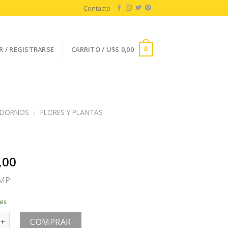
Contacto
R / REGISTRARSE
CARRITO /
U$S
0,00
0
DORNOS
/
FLORES Y PLANTAS
R
,00
EMP
les
tidad
COMPRAR