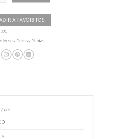
ADIR A FAVORITOS
1035
Adornos
,
Flores y Plantas
12 cm
DO
IA