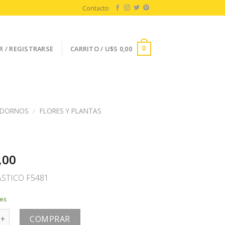
Contacto
R / REGISTRARSE
CARRITO /
U$S
0,00
0
DORNOS
/
FLORES Y PLANTAS
R
,00
ASTICO F5481
les
tidad
COMPRAR