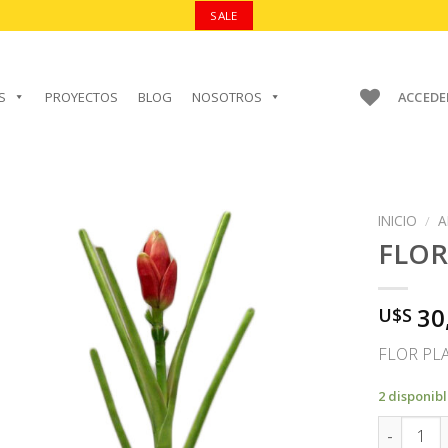
SALE
S
PROYECTOS
BLOG
NOSOTROS
ACCEDE
INICIO
/
A
FLO
30
U$S
AÑADIR A
FAVORITOS
FLOR PL
2 disponib
FLOR can