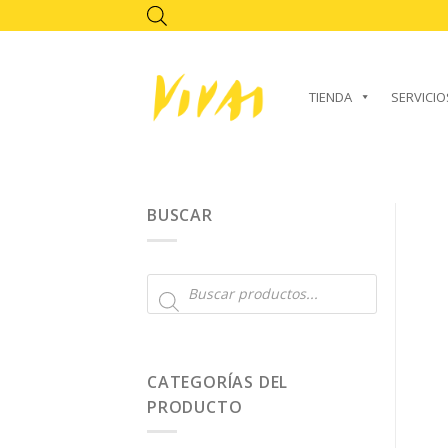
Skip
to
content
TIENDA
SERVICIO
BUSCAR
Búsqueda
de
productos
CATEGORÍAS DEL
PRODUCTO