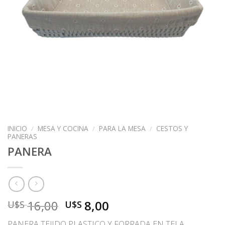
INICIO
/
MESA Y COCINA
/
PARA LA MESA
/
CESTOS Y
PANERAS
PANERA
El
El
16,00
8,00
U$S
U$S
precio
precio
PANERA TEJIDO PLASTICO Y FORRADA EN TELA