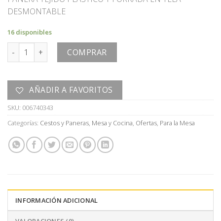
original
actual
DESMONTABLE
era:
es:
U$S
U$S
16 disponibles
16,00.
8,00.
PANERA cantidad
COMPRAR
AÑADIR A FAVORITOS
SKU:
006740343
Categorías:
Cestos y Paneras
,
Mesa y Cocina
,
Ofertas
,
Para la Mesa
INFORMACIÓN ADICIONAL
VALORACIONES (0)