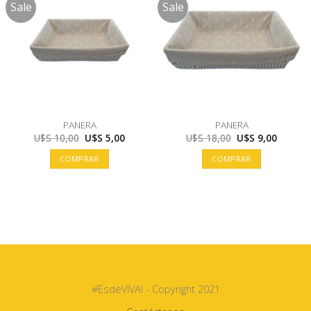
Sale
Sale
PANERA
PANERA
El
El
El
El
U$S
10,00
U$S
5,00
U$S
18,00
U$S
9,00
precio
precio
precio
precio
original
actual
original
actual
COMPRAR
COMPRAR
era:
es:
era:
es:
U$S
U$S
U$S
U$S
10,00.
5,00.
18,00.
9,00.
#EsdeVIVAI - Copyright 2021