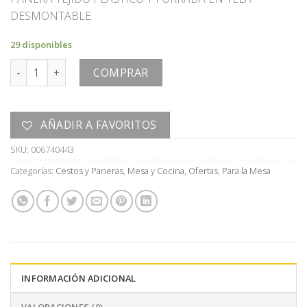
original
actual
DESMONTABLE
era:
es:
U$S
U$S
29 disponibles
18,00.
9,00.
PANERA cantidad
COMPRAR
AÑADIR A FAVORITOS
SKU:
006740443
Categorías:
Cestos y Paneras
,
Mesa y Cocina
,
Ofertas
,
Para la Mesa
INFORMACIÓN ADICIONAL
VALORACIONES (0)