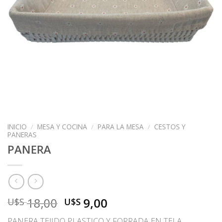
INICIO
/
MESA Y COCINA
/
PARA LA MESA
/
CESTOS Y
PANERAS
PANERA
El
El
18,00
9,00
U$S
U$S
precio
precio
PANERA TEJIDO PLASTICO Y FORRADA EN TELA