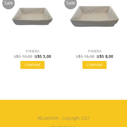
Sale
Sale
PANERA
PANERA
El
El
El
El
U$S
10,00
U$S
5,00
U$S
16,00
U$S
8,00
precio
precio
precio
precio
original
actual
original
actual
COMPRAR
COMPRAR
era:
es:
era:
es:
U$S
U$S
U$S
U$S
10,00.
5,00.
16,00.
8,00.
#EsdeVIVAI - Copyright 2021