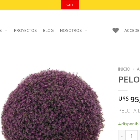
SALE
S
PROYECTOS
BLOG
NOSOTROS
ACCEDE
INICIO
/
A
PEL
95
U$S
AÑADIR A
FAVORITOS
PELOTA 
4 disponib
PELOTA c