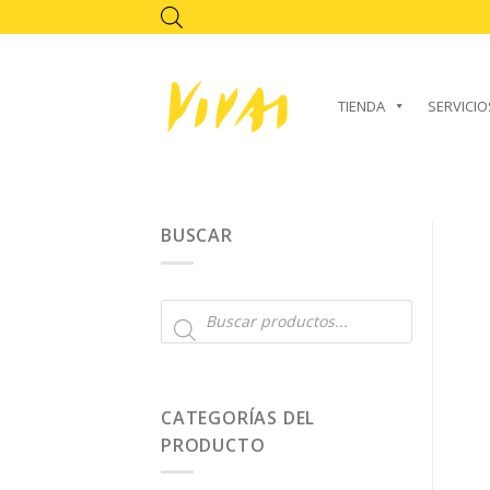
Skip
to
content
TIENDA
SERVICIO
BUSCAR
Búsqueda
de
productos
CATEGORÍAS DEL
PRODUCTO