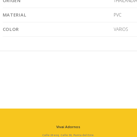
ORIGEN
THAILANDI
MATERIAL
PVC
COLOR
VARIOS
Vivai Adornos
Calle 20 esq. Calle 30, Punta del Este.