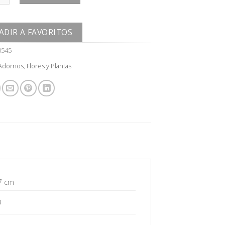
ADIR A FAVORITOS
0545
Adornos
,
Flores y Plantas
7 cm
O