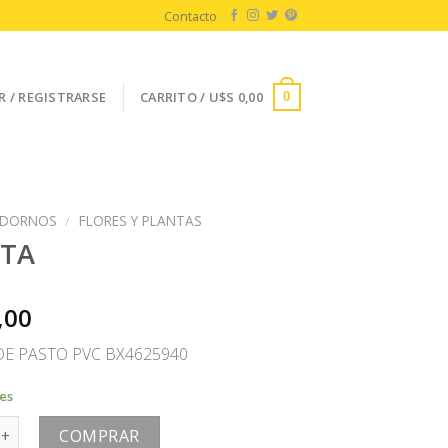
Contacto
R / REGISTRARSE
CARRITO /
U$S
0,00
0
DORNOS
/
FLORES Y PLANTAS
OTA
,00
DE PASTO PVC BX4625940
les
antidad
COMPRAR