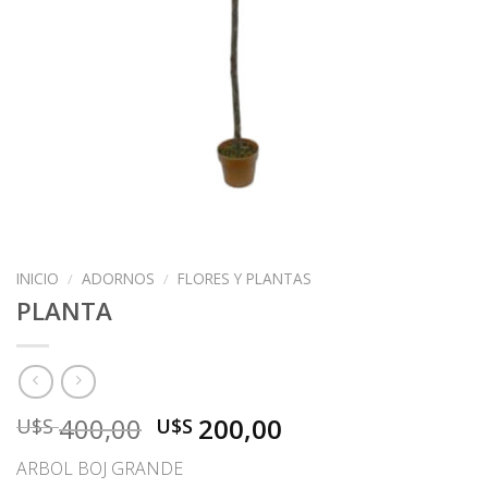
INICIO
/
ADORNOS
/
FLORES Y PLANTAS
PLANTA
El
El
400,00
200,00
U$S
U$S
precio
precio
ARBOL BOJ GRANDE
original
actual