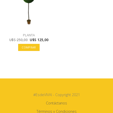
PLANTA
El
El
U$S
250,00
U$S
125,00
precio
precio
original
actual
COMPRAR
era:
es:
U$S
U$S
250,00.
125,00.
#EsdeVIVAI - Copyright 2021
Contáctanos
Términos y Condiciones