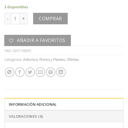
era:
es:
3 disponibles
U$S
U$S
PLANTA cantidad
400,00.
200,00.
COMPRAR
AÑADIR A FAVORITOS
SKU:
023110035
Categorías:
Adornos
,
Flores y Plantas
,
Ofertas
INFORMACIÓN ADICIONAL
VALORACIONES (0)