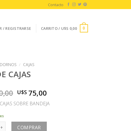
Contacto
R / REGISTRARSE
CARRITO /
U$S
0,00
0
DORNOS
/
CAJAS
DE CAJAS
El
El
0,00
75,00
U$S
precio
precio
 CAJAS SOBRE BANDEJA
original
actual
era:
es:
les
U$S
U$S
JAS cantidad
150,00.
75,00.
COMPRAR