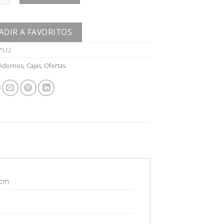
ADIR A FAVORITOS
7512
Adornos
,
Cajas
,
Ofertas
 cm