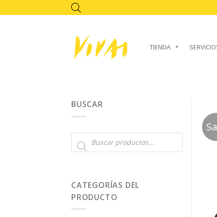
Skip
to
content
TIENDA
SERVICIO
BUSCAR
Sa
Búsqueda
de
productos
CATEGORÍAS DEL
PRODUCTO