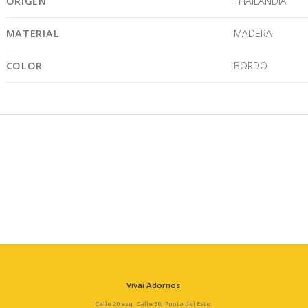
ORIGEN
THAILANDIA
MATERIAL
MADERA
COLOR
BORDO
Vivai Adornos
Calle 20 esq. Calle 30, Punta del Este.