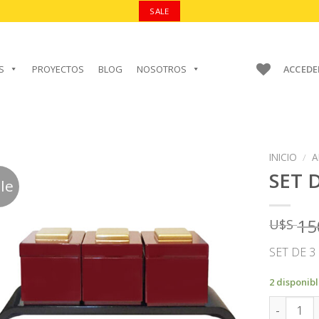
SALE
S
PROYECTOS
BLOG
NOSOTROS
ACCEDE
INICIO
/
A
SET 
le
15
U$S
AÑADIR A
FAVORITOS
SET DE 3
2 disponib
SET DE CA