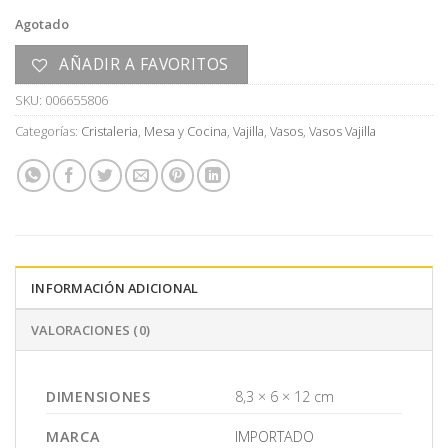
era:
es:
Agotado
U$S
U$S
5,00.
3,00.
AÑADIR A FAVORITOS
SKU:
006655806
Categorías:
Cristaleria
,
Mesa y Cocina
,
Vajilla
,
Vasos
,
Vasos Vajilla
INFORMACIÓN ADICIONAL
VALORACIONES (0)
DIMENSIONES
8,3 × 6 × 12 cm
MARCA
IMPORTADO