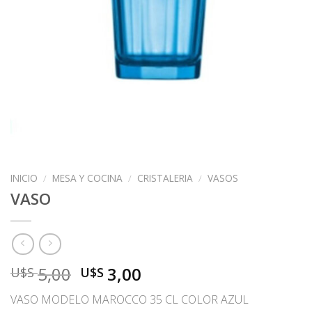
INICIO
/
MESA Y COCINA
/
CRISTALERIA
/
VASOS
VASO
El
El
5,00
3,00
U$S
U$S
precio
precio
VASO MODELO MAROCCO 35 CL COLOR AZUL
original
actual