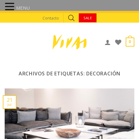
MENU
Skip
Contacto
SALE
to
content
0
ARCHIVOS DE ETIQUETAS:
DECORACIÓN
21
Jul