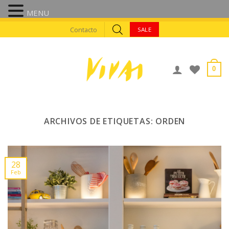
MENU
Skip
Contacto
SALE
to
content
0
ARCHIVOS DE ETIQUETAS:
ORDEN
28
Feb